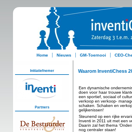
Home
Nieuws
GM-Toernooi
CEO-Ch
Waarom InventiChess 2
Initiatiefnemer
Een dynamische onderneming 
doen voor haar trouwe klante
een sportief, sociaal of cult
verkoop en verkoop- managem
schaken. Schaken en verkop
Partners
gelijkenissen!
Steunend op een rijke ervari
Inventi in 2011 uit met een 
Daarin zal het thema ‘Ond
nog centraler staan!